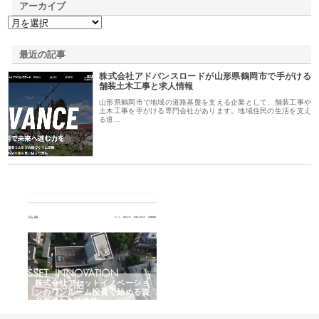
アーカイブ
最近の記事
株式会社アドバンスロードが山形県鶴岡市で手がける
舗装土木工事と求人情報
山形県鶴岡市で地域の道路基盤を支える企業として、舗装工事や
土木工事を手がける専門会社があります。地域住民の生活を支え
る道…
ｎｙ
株式会社アセットイノベーショ
庭楽株式会社が知多半島と三河
株
でき
ンのワンルーム投資で始める資
と名古屋で叶える理想の外構空
で
産形成と老後準備
間