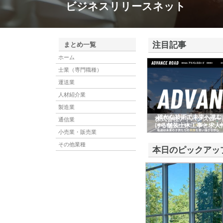
ビジネスリリースネット
注目記事
まとめ一覧
ホーム
士業（専門職種）
運送業
人材紹介業
製造業
株式会社アドバンスロー
通信業
ける舗装土木工事と求人
小売業・販売業
その他業種
本日のピックアッ